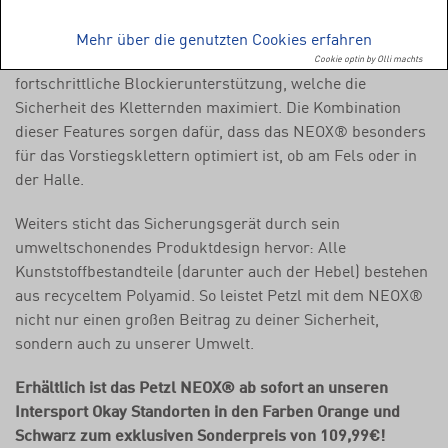
beiden Welten. Durch ein integriertes Rad ermöglicht das
neue Sicherungsgerät ein schnelleres Seilausgeben, da der
Mehr über die genutzten Cookies erfahren
Seildurchlauf deutlich verbessert wird. Dazu kommt eine
Cookie optin by Olli machts
fortschrittliche Blockierunterstützung, welche die
Sicherheit des Kletternden maximiert. Die Kombination
dieser Features sorgen dafür, dass das NEOX® besonders
für das Vorstiegsklettern optimiert ist, ob am Fels oder in
der Halle.
Weiters sticht das Sicherungsgerät durch sein
umweltschonendes Produktdesign hervor: Alle
Kunststoffbestandteile (darunter auch der Hebel) bestehen
aus recyceltem Polyamid. So leistet Petzl mit dem NEOX®
nicht nur einen großen Beitrag zu deiner Sicherheit,
sondern auch zu unserer Umwelt.
Erhältlich ist das Petzl NEOX® ab sofort an unseren
Intersport Okay Standorten in den Farben Orange und
Schwarz zum exklusiven Sonderpreis von 109,99€!