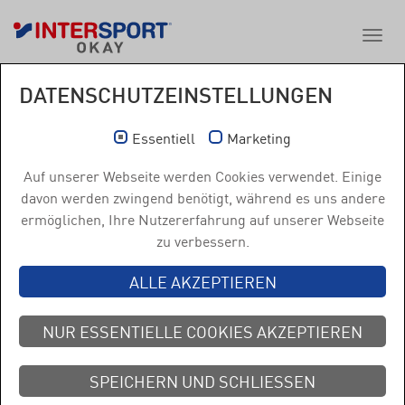
DATENSCHUTZEINSTELLUNGEN
Essentiell
Marketing
Auf unserer Webseite werden Cookies verwendet. Einige
davon werden zwingend benötigt, während es uns andere
ermöglichen, Ihre Nutzererfahrung auf unserer Webseite
KLETTERFANS AUFGEPASST:
zu verbessern.
DAS NEOX® IST DA!
ALLE AKZEPTIEREN
So macht das Sichern fast noch mehr Spaß als das
Klettern! Die Petzl Klassiker GRIGRI® und GRIGRI+®
NUR ESSENTIELLE COOKIES AKZEPTIEREN
bekommen durch das NEOX® sportstarke Unterstützung.
Das Petzl NEOX® verbindet die Sicherheit eines GRIGRI®
SPEICHERN UND SCHLIESSEN
mit dem Seilhandling eines Tubers – sprich das Beste aus