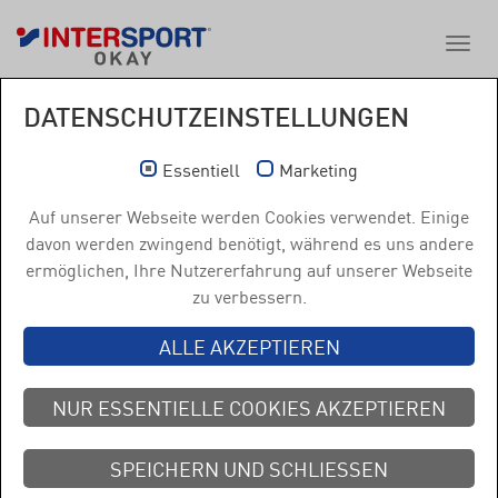
DATENSCHUTZEINSTELLUNGEN
Essentiell
Marketing
Auf unserer Webseite werden Cookies verwendet. Einige
davon werden zwingend benötigt, während es uns andere
ermöglichen, Ihre Nutzererfahrung auf unserer Webseite
NEWS & EVENTS
zu verbessern.
ALLE AKZEPTIEREN
NEWS &
EVENTS
NUR ESSENTIELLE COOKIES AKZEPTIEREN
Alle Neuigkeiten rund um Sport & Co
SPEICHERN UND SCHLIESSEN
aus der Welt von Intersport OKAY