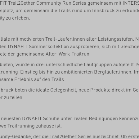
NAFIT Trail2Gether Community Run Series gemeinsam mit INTER
usplatz, um gemeinsam die Trails rund um Innsbruck zu erkund
y zu erleben.
liale mit motivierten Trail-Läufer:innen aller Leistungsstufen.
llen DYNAFIT Sommerkollektion ausprobieren, sich mit Gleichg
tete der gemeinsame After-Work-Trailrun.
bieten, wurde in drei unterschiedliche Laufgruppen aufgeteilt.
unning-Einstieg bis hin zu ambitionierten Bergläufer:innen. Im 
ame Erlebnis auf den Trails.
ruck boten die ideale Gelegenheit, neue Produkte direkt im G
 zu teilen.
die neuesten DYNAFIT Schuhe unter realen Bedingungen kennenz
 wo Trailrunning zuhause ist.
ity-Gedanke, der die Trail2Gether Series auszeichnet. Ob erst