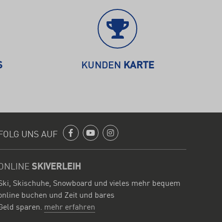
S
KUNDEN
KARTE
FOLG UNS AUF
Facebook
Youtube
Instagram
ONLINE
SKIVERLEIH
Ski, Skischuhe, Snowboard und vieles mehr bequem
online buchen und Zeit und bares
Geld sparen.
mehr erfahren