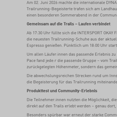
Am 02. Juni 2026 machte die internationale DY
Trailrunning-Begeisterte trafen sich am Landha
einen besonderen Sommerabend in der Communit
Gemeinsam auf die Trails – Laufen verbindet
Ab 17:30 Uhr füllte sich die INTERSPORT OKAY Fi
die neuesten Trailrunning-Schuhe aus der aktue
Espresso genießen. Pünktlich um 18:00 Uhr star
Um allen Läufer:innen das passende Erlebnis zu 
Pace fand jede:r die passende Gruppe – vom Trailr
zurückgelegten Höhenmeter, sondern das gemeins
Die abwechslungsreichen Strecken rund um Innsb
die Begeisterung für das Trailrunning miteinander
Produkttest und Community-Erlebnis
Die Teilnehmer:innen nutzten die Möglichkeit, 
direkt auf den Trails erlebt werden – genau dort,
Besonders spürbar war erneut der starke Commun