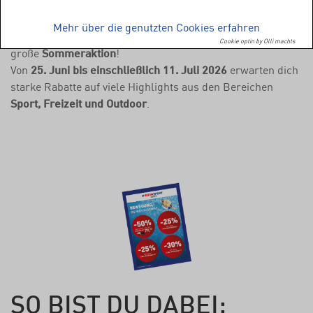
JETZT WIRD GESPART
–
SICHERE DIR DEINE RABATTE!
Mehr über die genutzten Cookies erfahren
Der Sommer steht vor der Tür – und mit ihm startet unsere
Cookie optin by Olli machts
große
Sommeraktion
!
Von
25. Juni bis einschließlich 11. Juli 2026
erwarten dich
starke Rabatte auf viele Highlights aus den Bereichen
Sport, Freizeit und Outdoor
.
SO BIST DU DABEI: