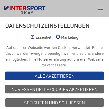
DATENSCHUTZEINSTELLUNGEN
Essentiell
Marketing
Auf unserer Webseite werden Cookies verwendet. Einige
davon werden zwingend benötigt, während es uns andere
ermöglichen, Ihre Nutzererfahrung auf unserer Webseite
zu verbessern.
TAPPING CHALLENGE
ALLE AKZEPTIEREN
ENDLICH WAR ES SOWEIT!
NUR ESSENTIELLE COOKIES AKZEPTIEREN
Die
INTERSPORT Tapping Challenge
tourte durch ganz
Österreich und machte dabei am Freitag den 07. April 2023
SPEICHERN UND SCHLIESSEN
in unserer OKAY Filiale Innsbruck Ost halt. Dabei konnte