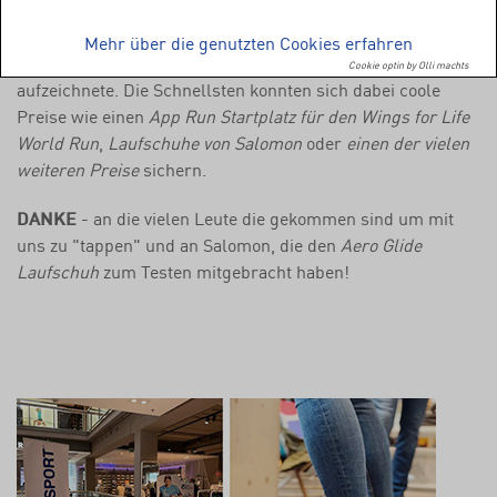
man seine Schnelligkeit unter Beweis stellen, indem man
so schnell wie möglich auf einer speziell aufgebauten
Mehr über die genutzten Cookies erfahren
Matte "tappte", welche die Häufigkeit der Bewegungen
Cookie optin by Olli machts
aufzeichnete. Die Schnellsten konnten sich dabei coole
Preise wie einen
App Run Startplatz für den Wings for Life
World Run
,
Laufschuhe von Salomon
oder
einen der vielen
weiteren Preise
sichern.
DANKE
- an die vielen Leute die gekommen sind um mit
uns zu "tappen" und an Salomon, die den
Aero Glide
Laufschuh
zum Testen mitgebracht haben!