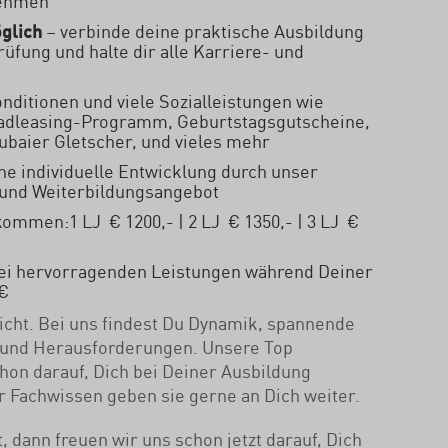
nehmen
glich
– verbinde deine praktische Ausbildung
üfung und halte dir alle Karriere- und
onditionen und viele Sozialleistungen wie
Radleasing-Programm, Geburtstagsgutscheine,
tubaier Gletscher, und vieles mehr
ne individuelle Entwicklung durch unser
und Weiterbildungsangebot
ommen:1 LJ € 1200,- | 2 LJ € 1350,- | 3 LJ €
bei hervorragenden Leistungen während Deiner
 €
cht. Bei uns findest Du Dynamik, spannende
 und Herausforderungen. Unsere Top
chon darauf, Dich bei Deiner Ausbildung
hr Fachwissen geben sie gerne an Dich weiter.
 dann freuen wir uns schon jetzt darauf, Dich