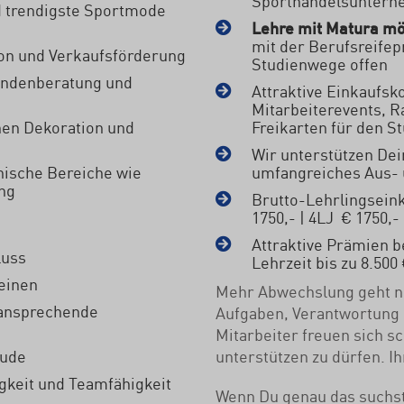
Sporthandelsunter
d trendigste Sportmode
Lehre mit Matura mö
mit der Berufsreifepr
ion und Verkaufsförderung
Studienwege offen
Kundenberatung und
Attraktive Einkaufsk
Mitarbeiterevents, 
chen Dekoration und
Freikarten für den S
Wir unterstützen Dei
nische Bereiche wie
umfangreiches Aus- 
ng
Brutto-Lehrlingseink
1750,- | 4LJ € 1750,-
Attraktive Prämien 
luss
Lehrzeit bis zu 8.500
meinen
Mehr Abwechslung geht ni
 ansprechende
Aufgaben, Verantwortung
Mitarbeiter freuen sich s
eude
unterstützen zu dürfen. I
gkeit und Teamfähigkeit
Wenn Du genau das suchst,