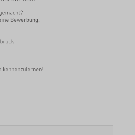
 gemacht?
deine Bewerbung.
sbruck
ch kennenzulernen!