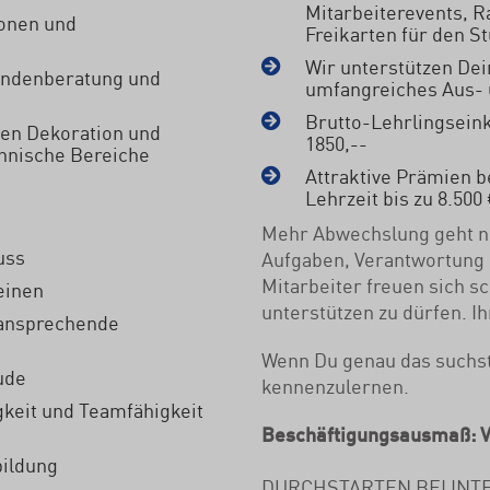
Mitarbeiterevents, 
ionen und
Freikarten für den S
Wir unterstützen Dei
Kundenberatung und
umfangreiches Aus- 
Brutto-Lehrlingseink
hen Dekoration und
1850,--
chnische Bereiche
Attraktive Prämien 
Lehrzeit bis zu 8.500
Mehr Abwechslung geht ni
uss
Aufgaben, Verantwortung
Mitarbeiter freuen sich s
einen
unterstützen zu dürfen. I
 ansprechende
Wenn Du genau das suchst,
ude
kennenzulernen.
gkeit und Teamfähigkeit
Beschäftigungsausmaß: Vo
bildung
DURCHSTARTEN BEI INT