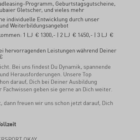
Radleasing-Programm, Geburtstagsgutscheine,
tubaier Gletscher, und vieles mehr
ne individuelle Entwicklung durch unser
und Weiterbildungsangebot
ommen: 1 LJ € 1300,- | 2 LJ € 1450,- | 3 LJ €
bei hervorragenden Leistungen während Deiner
 €
cht. Bei uns findest Du Dynamik, spannende
 und Herausforderungen. Unsere Top
chon darauf, Dich bei Deiner Ausbildung
hr Fachwissen geben sie gerne an Dich weiter.
 dann freuen wir uns schon jetzt darauf, Dich
llzeit
ERSPORT OKAY